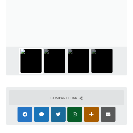
Ouvidoria
Arquivos para Download
Notícias
Obras
Projetos
Contas Públicas
Legislação
Links
Serviços Online
COMPARTILHAR
Telefones Úteis
A Prefeitura
Agenda