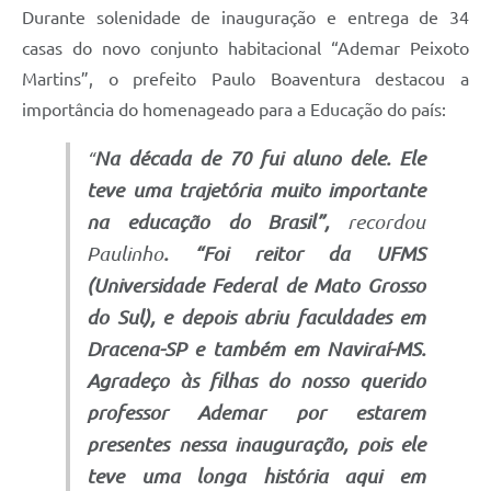
Durante solenidade de inauguração e entrega de 34
SIC
casas do novo conjunto habitacional “Ademar Peixoto
Martins”, o prefeito Paulo Boaventura destacou a
Contato
importância do homenageado para a Educação do país:
Na década de 70 fui aluno dele. Ele
“
teve uma trajetória muito importante
na educação do Brasil”,
recordou
Paulinho
. “Foi reitor da UFMS
(Universidade Federal de Mato Grosso
do Sul), e depois abriu faculdades em
Dracena-
S
P e também em Naviraí-MS.
Agradeço
às filhas do nosso querido
professor Ademar por estarem
presentes nessa inauguração, pois ele
teve uma longa história aqui em