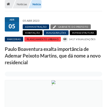
Notícias
Notícia
Transparência
Carta de Serviços
ABR
05 ABR 2023
05
Turismo
ADMINISTRAÇÃO
GABINETE DO PREFEITO
HABITAÇÃO
INAUGURAÇÕES
INFRAESTRUTURA
Secretarias
PARCERIAS
PLANEJAMENTO URBANO
1417 VISUALIZAÇÕES
Legislação
Paulo Boaventura exalta importância de
Diário Oficial
Ademar Peixoto Martins, que dá nome a novo
residencial
Editais
Contratos
Fotos
RH
Turismo