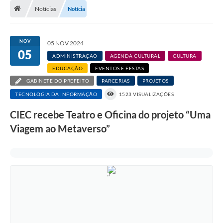
Notícias
Notícia
Transparência
Carta de Serviços
NOV
05 NOV 2024
05
Turismo
ADMINISTRAÇÃO
AGENDA CULTURAL
CULTURA
EDUCAÇÃO
EVENTOS E FESTAS
Secretarias
GABINETE DO PREFEITO
PARCERIAS
PROJETOS
Legislação
TECNOLOGIA DA INFORMAÇÃO
1523 VISUALIZAÇÕES
CIEC recebe Teatro e Oficina do projeto “Uma
Diário Oficial
Viagem ao Metaverso”
Editais
Contratos
Fotos
RH
Turismo