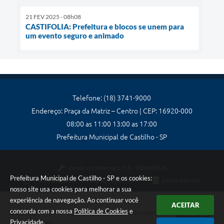
21 FEV 2025 - 08h08
CASTIFOLIA: Prefeitura e blocos se unem para
um evento seguro e animado
Telefone: (18) 3741-9000
Endereço: Praça da Matriz – Centro | CEP: 16920-000
08:00 as 11:00 13:00 as 17:00
Prefeitura Municipal de Castilho - SP
Versão do Sistema:
3.5.3 - 19/06/2026
Prefeitura Municipal de Castilho - SP e os cookies:
Portal atualizado em:
05/08/2026 10:14
Dados Abertos
nosso site usa cookies para melhorar a sua
experiência de navegação. Ao continuar você
ACEITAR
concorda com a nossa
Política de Cookies
e
Copyright Instar - 2006-2026. Todos os direitos reservados -
Privacidade
.
Instar Tecnologia