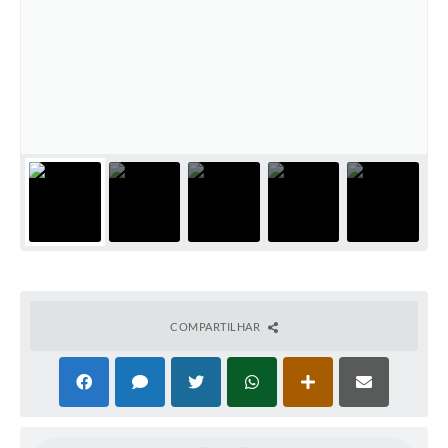
Ouvidoria
Arquivos para Download
Notícias
Obras
Projetos
Contas Públicas
Legislação
Links
COMPARTILHAR
Serviços Online
Telefones Úteis
A Prefeitura
Agenda