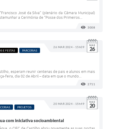
 “Francisco José da Silva” (plenário da Câmara Municipal)
stemunhar a Cerimônia de “Posse dos Primeiros...
3008
VISUALIZAÇÕES
MAR
26 MAR 2024 - 15h09
26
S E FESTAS
PARCERIAS
astilho, esperam reunir centenas de pais e alunos em mais
a-feira, dia 02 de Abril – data em que o mundo...
2711
VISUALIZAÇÕES
MAR
20 MAR 2024 - 15h49
20
RCERIAS
PROJETOS
ua com iniciativa socioambiental
ua, o CIEC de Castilho abriu novamente as suas portas