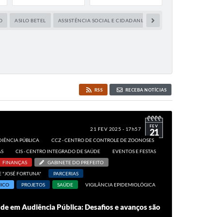
O
ASILO BETEL
ASSISTÊNCIA SOCIAL E CIDADANIA
AUDIÊNCIA PÚBLICA
RSS
RECEBA NOTÍCIAS
FEV
21 FEV 2025 - 17h57
21
IÊNCIA PÚBLICA
CCZ - CENTRO DE CONTROLE DE ZOONOSES
AS
CIS - CENTRO INTEGRADO DE SAÚDE
EVENTOS E FESTAS
FINANÇAS
GABINETE DO PREFEITO
 "JOSÉ FORTUNA"
PARCERIAS
ICO
PROJETOS
SAÚDE
VIGILÂNCIA EPIDEMIOLÓGICA
de em Audiência Pública: Desafios e avanços são