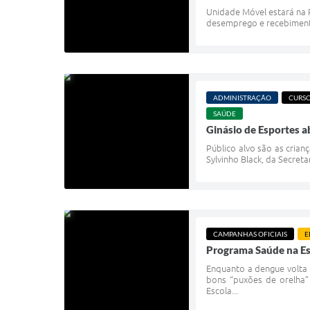
Unidade Móvel estará na P
desemprego e recebimento 
ADMINISTRAÇÃO
CURSO
SAÚDE
Ginásio de Esportes a
Público alvo são as cria
Sylvinho Black, da Secret
CAMPANHAS OFICIAIS
E
Programa Saúde na Esc
Enquanto a dengue volta 
bons “puxões de orelha” 
Escola...