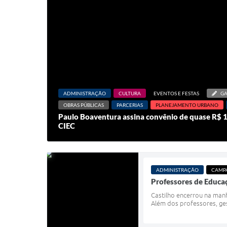
ADMINISTRAÇÃO
CULTURA
EVENTOS E FESTAS
GA
OBRAS PÚBLICAS
PARCERIAS
PLANEJAMENTO URBANO
Paulo Boaventura assina convênio de quase R$ 
CIEC
ADMINISTRAÇÃO
CAMPA
Professores de Educaç
Castilho encerrou na manh
Além dos professores, ges