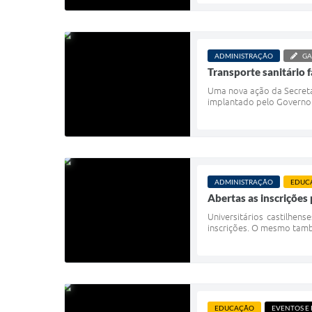
ADMINISTRAÇÃO
GA
Transporte sanitário f
Uma nova ação da Secreta
implantado pelo Governo M
ADMINISTRAÇÃO
EDUC
Abertas as inscrições
Universitários castilhens
inscrições. O mesmo també
EDUCAÇÃO
EVENTOS E 