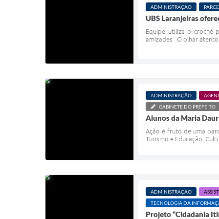
ADMINISTRAÇÃO
PARCE
UBS Laranjeiras ofere
Equipe utiliza o crochê
amizades O olhar atento d
ADMINISTRAÇÃO
AGEN
GABINETE DO PREFEITO
Alunos da Maria Daur
Ação é fruto de uma parc
Turismo e Educação, Cultu
ADMINISTRAÇÃO
ASSIS
TECNOLOGIA DA INFORMA
Projeto “Cidadania It