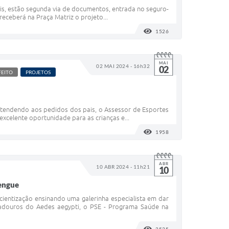
eis, estão segunda via de documentos, entrada no seguro-
eceberá na Praça Matriz o projeto...
1526
VISUALIZAÇÕES
MAI
02 MAI 2024 - 16h32
02
FEITO
PROJETOS
 Atendendo aos pedidos dos pais, o Assessor de Esportes
excelente oportunidade para as crianças e...
1958
VISUALIZAÇÕES
ABR
10 ABR 2024 - 11h21
10
dengue
ientização ensinando uma galerinha especialista em dar
criadouros do Aedes aegypti, o PSE - Programa Saúde na