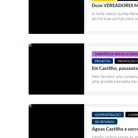
Doze VEREADORES MIR
A noite desta quinta-feir
abrirá suas portas para 
ASSISTÊNCIA SOCIAL E CIDA
PROJETOS
PROMOÇÃO S
Em Castilho, passeat
Pelo terceiro ano consecu
uma grande passeata de co
ADMINISTRAÇÃO
CAMPA
SECRETARIAS
Águas Castilho e secr
Dando continuidade às a