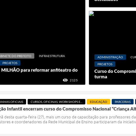
BINETE DO PREFEITO
INFRAESTRUTURA
ADMINISTRAÇÃO
CUR
PROJETOS
PROJETOS
1 MILHÃO para reformar anfiteatro do
Curso do Compromis
turma
2125
VISUALIZAÇÕES
NHAS OFICIAIS
CURSOS, OFICINAS, WORKSHOPS E...
EDUCAÇÃO
PARCERIAS
ão Infantil encerram curso do Compromisso Nacional “Criança Al
ã desta quarta-feira (27), mais um curso de capacitação para professores da 
tores e coordenadores da Rede Municipal de Ensino participaram da iniciati