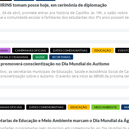
INS tomam posse hoje, em cerimônia de diplomação
a, 04 de abril, promete entrar pra história de Castilho: às 19h, o salão nobre
que a comunidade escolar e familiares dos estudantes dos 5ºs anos possam te
DANIA
CAMPANHAS OFICIAIS
DATAS COMEMORATIVAS
EDUCAÇÃO
EVENTO
OCIAL E CIDADANIA
SAÚDE
SECRETARIAS
a promoverá conscientização no Dia Mundial do Autismo
tivo, as secretarias municipais de Educação, Saúde e Assistência Social de C
nscientização sobre o Autismo. O evento terá início às 08h00 da próxima terç
NHAS OFICIAIS
DATAS COMEMORATIVAS
EDUCAÇÃO
MEIO AMBIENTE
PA
etarias de Educação e Meio Ambiente marcam o Dia Mundial da Ág
tividades programadas pelo Município em comemoração ao Dia Mundial da Ág