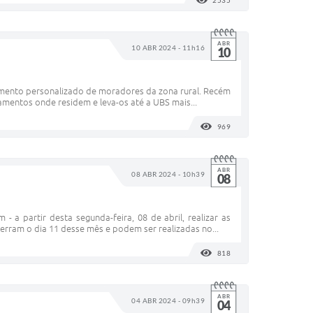
2535
VISUALIZAÇÕES
ABR
10 ABR 2024 - 11h16
10
dimento personalizado de moradores da zona rural. Recém
amentos onde residem e leva-os até a UBS mais...
969
VISUALIZAÇÕES
ABR
08 ABR 2024 - 10h39
08
- a partir desta segunda-feira, 08 de abril, realizar as
cerram o dia 11 desse mês e podem ser realizadas no...
818
VISUALIZAÇÕES
ABR
04 ABR 2024 - 09h39
04