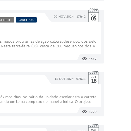
NOV
05 NOV 2024 - 17h42
05
REFEITO
PARCERIAS
s muitos programas de ação cultural desenvolvidos pelo
 Nesta terça-feira (05), cerca de 200 pequeninos dos 4º
1517
VISUALIZAÇÕES
OUT
18 OUT 2024 - 07h31
18
róximos dias. No pátio da unidade escolar está a carreta
dando um tema complexo de maneira lúdica. O projeto...
1790
VISUALIZAÇÕES
MAI