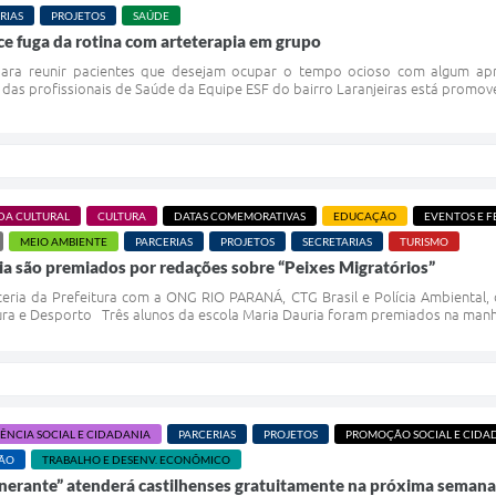
RIAS
PROJETOS
SAÚDE
ce fuga da rotina com arteterapia em grupo
 para reunir pacientes que desejam ocupar o tempo ocioso com algum ap
as profissionais de Saúde da Equipe ESF do bairro Laranjeiras está promove
DA CULTURAL
CULTURA
DATAS COMEMORATIVAS
EDUCAÇÃO
EVENTOS E F
MEIO AMBIENTE
PARCERIAS
PROJETOS
SECRETARIAS
TURISMO
ia são premiados por redações sobre “Peixes Migratórios”
eria da Prefeitura com a ONG RIO PARANÁ, CTG Brasil e Polícia Ambiental, 
ra e Desporto Três alunos da escola Maria Dauria foram premiados na manhã d
TÊNCIA SOCIAL E CIDADANIA
PARCERIAS
PROJETOS
PROMOÇÃO SOCIAL E CIDA
ÇÃO
TRABALHO E DESENV. ECONÔMICO
inerante” atenderá castilhenses gratuitamente na próxima semana