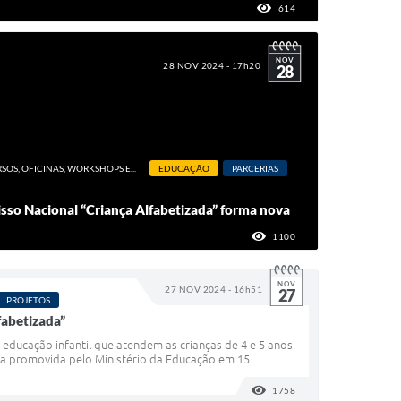
614
VISUALIZAÇÕES
NOV
28 NOV 2024 - 17h20
28
SOS, OFICINAS, WORKSHOPS E...
EDUCAÇÃO
PARCERIAS
so Nacional “Criança Alfabetizada” forma nova
1100
VISUALIZAÇÕES
NOV
27 NOV 2024 - 16h51
27
PROJETOS
fabetizada”
educação infantil que atendem as crianças de 4 e 5 anos.
va promovida pelo Ministério da Educação em 15...
1758
VISUALIZAÇÕES