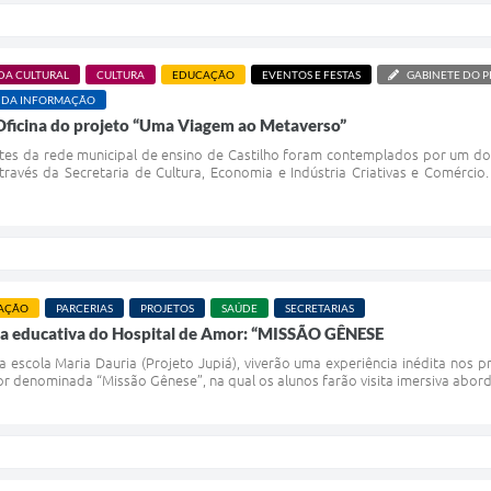
DA CULTURAL
CULTURA
EDUCAÇÃO
EVENTOS E FESTAS
GABINETE DO P
 DA INFORMAÇÃO
 Oficina do projeto “Uma Viagem ao Metaverso”
tes da rede municipal de ensino de Castilho foram contemplados por um do
ravés da Secretaria de Cultura, Economia e Indústria Criativas e Comércio.
AÇÃO
PARCERIAS
PROJETOS
SAÚDE
SECRETARIAS
eta educativa do Hospital de Amor: “MISSÃO GÊNESE
 escola Maria Dauria (Projeto Jupiá), viverão uma experiência inédita nos p
r denominada “Missão Gênese”, na qual os alunos farão visita imersiva abor