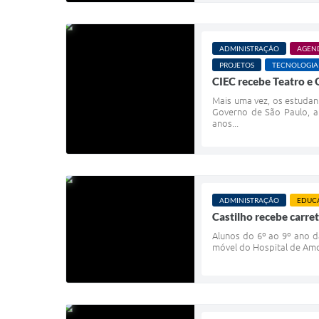
ADMINISTRAÇÃO
AGEN
PROJETOS
TECNOLOGIA
CIEC recebe Teatro e
Mais uma vez, os estudan
Governo de São Paulo, at
anos...
ADMINISTRAÇÃO
EDUC
Castilho recebe carr
Alunos do 6º ao 9º ano da
móvel do Hospital de Amo