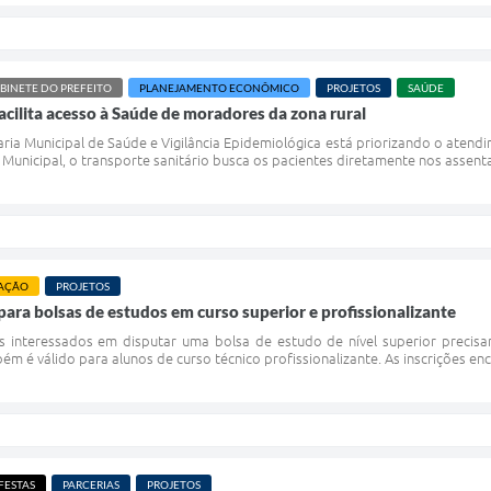
BINETE DO PREFEITO
PLANEJAMENTO ECONÔMICO
PROJETOS
SAÚDE
acilita acesso à Saúde de moradores da zona rural
ria Municipal de Saúde e Vigilância Epidemiológica está priorizando o aten
unicipal, o transporte sanitário busca os pacientes diretamente nos assent
AÇÃO
PROJETOS
 para bolsas de estudos em curso superior e profissionalizante
es interessados em disputar uma bolsa de estudo de nível superior precisam 
m é válido para alunos de curso técnico profissionalizante. As inscrições en
FESTAS
PARCERIAS
PROJETOS