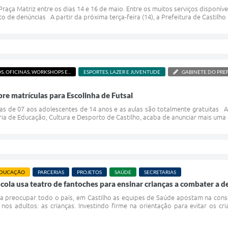
raça Matriz entre os dias 14 e 16 de maio. Entre os muitos serviços disponív
de denúncias A partir da próxima terça-feira (14), a Prefeitura de Castilho r
S, OFICINAS, WORKSHOPS E...
ESPORTES, LAZER E JUVENTUDE
GABINETE DO PRE
bre matrículas para Escolinha de Futsal
nças de 07 aos adolescentes de 14 anos e as aulas são totalmente gratuitas
aria de Educação, Cultura e Desporto de Castilho, acaba de anunciar mais uma 
DUCAÇÃO
PARCERIAS
PROJETOS
SAÚDE
SECRETARIAS
ola usa teatro de fantoches para ensinar crianças a combater a 
a preocupar todo o país, em Castilho as equipes de Saúde apostam na consc
nos adultos: as crianças. Investindo firme na orientação para evitar os 