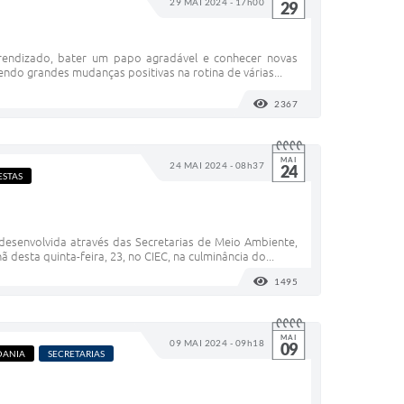
29 MAI 2024 - 17h00
29
rendizado, bater um papo agradável e conhecer novas
ndo grandes mudanças positivas na rotina de várias...
2367
VISUALIZAÇÕES
MAI
24 MAI 2024 - 08h37
24
ESTAS
desenvolvida através das Secretarias de Meio Ambiente,
esta quinta-feira, 23, no CIEC, na culminância do...
1495
VISUALIZAÇÕES
MAI
09 MAI 2024 - 09h18
09
DANIA
SECRETARIAS