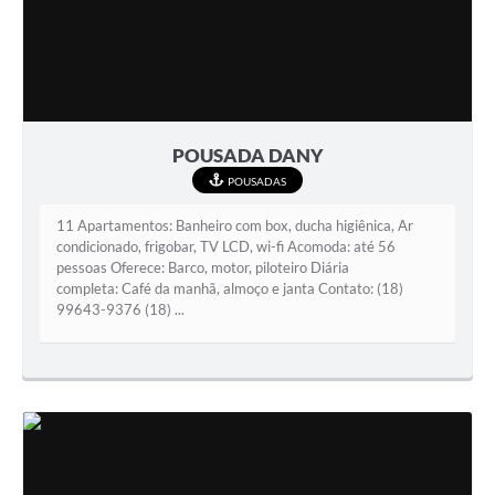
POUSADA DANY
POUSADAS
11 Apartamentos: Banheiro com box, ducha higiênica, Ar
condicionado, frigobar, TV LCD, wi-fi Acomoda: até 56
pessoas Oferece: Barco, motor, piloteiro Diária
completa: Café da manhã, almoço e janta Contato: (18)
99643-9376 (18) ...