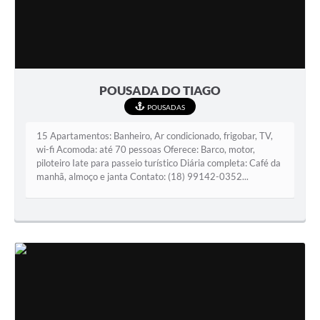
POUSADA DO TIAGO
POUSADAS
15 Apartamentos: Banheiro, Ar condicionado, frigobar, TV,
wi-fi Acomoda: até 70 pessoas Oferece: Barco, motor,
piloteiro Iate para passeio turístico Diária completa: Café da
manhã, almoço e janta Contato: (18) 99142-0352...