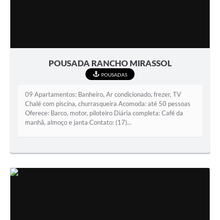
POUSADA RANCHO MIRASSOL
POUSADAS
09 Apartamentos: Banheiro, Ar condicionado, frezer, TV
Chalé com piscina, churrasqueira Acomoda: até 50 pessoas
Oferece: Barco, motor, piloteiro Diária completa: Café da
manhã, almoço e janta Contato: (17)...