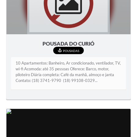
POUSADA DO CURIÓ
POUSADAS
10 Apartamentos: Banheiro, Ar condicionado, ventilador, TV,
wi-fi Acomoda: até 35 pessoas Oferece: Barco, motor,
piloteiro Diária completa: Café da manhã, almoço e janta
Contato: (18) 3741-9790 (18) 99108-0329...