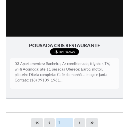
POUSADA CRIS RESTAURANTE
POUSADAS
03 Apartamentos: Banheiro, Ar condicionado, frigobar, TV,
wi-fi Acomoda: até 11 pessoas Oferece: Barco, motor,
piloteiro Diária completa: Café da manhã, almoço e janta
Contato: (18) 99109-1961...