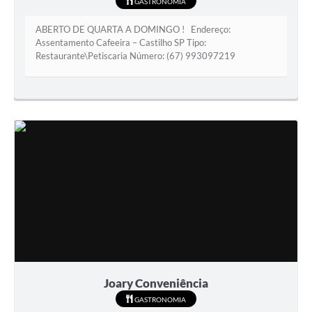
GASTRONOMIA
Ouvidoria
ABERTO DE QUARTA A DOMINGO ! Endereço:
Arquivos para Download
Assentamento Cafeeira – Castilho SP Tipo:
Restaurante\Petiscaria Número: (67) 993097219
Notícias
Obras
Projetos
Contas Públicas
Legislação
Links
Serviços Online
Telefones Úteis
Joary Conveniência
A Prefeitura
GASTRONOMIA
Agenda