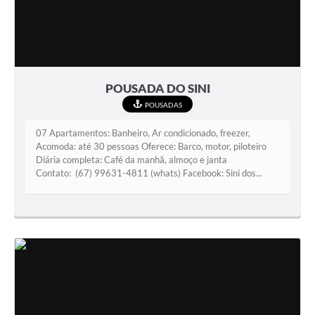
POUSADA DO SINI
POUSADAS
07 Apartamentos: Banheiro, Ar condicionado, freezer,
Acomoda: até 30 pessoas Oferece: Barco, motor, piloteiro
Diária completa: Café da manhã, almoço e janta
Contato: (67) 99631-4811 (whats) Facebook: Sini dos...