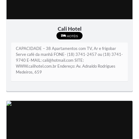
Cali Hotel
HOTÉIS
CAPACIDADE – 38 Apartamentos com TV, Ar e frigobar
Serve café da manhã FONE- (18) 3741-2457 ou (18) 3741-
9740 E-MAIL: cali@hotmail.com SITE:
WWW.calihotel.com.br Endereço: Av. Adnaldo Rodrigues
Medeiros, 659