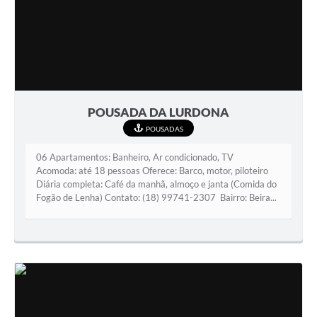
POUSADA DA LURDONA
POUSADAS
06 Apartamentos: Banheiro, Ar condicionado, TV
Acomoda: até 18 pessoas Oferece: Barco, motor, piloteiro
Diária completa: Café da manhã, almoço e janta (Comida do
Fogão de Lenha) Contato: (18) 99741-2307 Bairro: Beira...