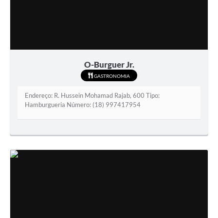
O-Burguer Jr.
GASTRONOMIA
Endereço: R. Hussein Mohamad Rajab, 600 Tipo:
Hamburgueria Número: (18) 997417954