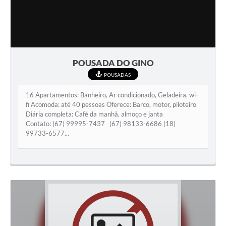
POUSADA DO GINO
POUSADAS
16 Apartamentos: Banheiro, Ar condicionado, Geladeira, wi-
fi Acomoda: até 40 pessoas Oferece: Barco, motor, piloteiro
Diária completa: Café da manhã, almoço e janta
Contato: (67) 99995-7437 (67) 98133-6686 (18)
99733-6577...