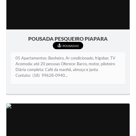
POUSADA PESQUEIRO PIAPARA
POUSADAS
05 Apartamentos: Banheiro, Ar condicionado, frigobar, TV
Acomoda: até 20 pessoas Oferece: Barco, motor, piloteiro
Diária completa: Café da manhã, almoço e janta
Contato: (18) 99628-0940...