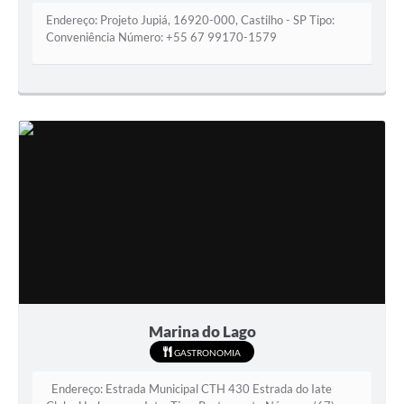
Endereço: Projeto Jupiá, 16920-000, Castilho - SP Tipo:
SIC
Conveniência Número: +55 67 99170-1579
Contato
Marina do Lago
GASTRONOMIA
Endereço: Estrada Municipal CTH 430 Estrada do Iate