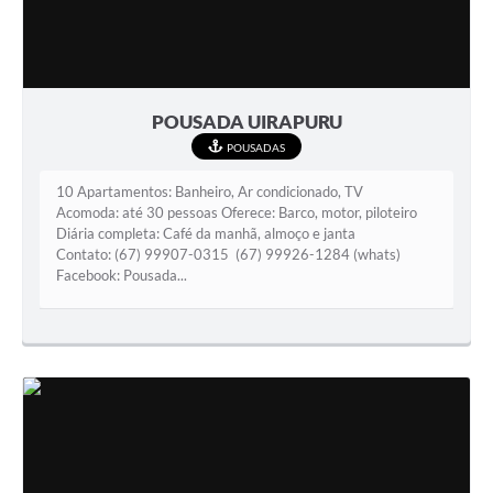
POUSADA UIRAPURU
POUSADAS
10 Apartamentos: Banheiro, Ar condicionado, TV
Acomoda: até 30 pessoas Oferece: Barco, motor, piloteiro
Diária completa: Café da manhã, almoço e janta
Contato: (67) 99907-0315 (67) 99926-1284 (whats)
Facebook: Pousada...