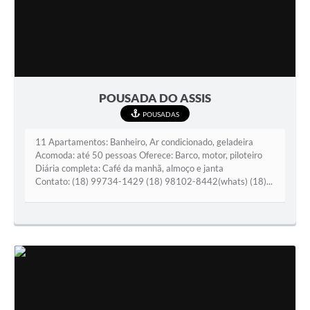
POUSADA DO ASSIS
POUSADAS
11 Apartamentos: Banheiro, Ar condicionado, geladeira
Acomoda: até 50 pessoas Oferece: Barco, motor, piloteiro
Diária completa: Café da manhã, almoço e janta
Contato: (18) 99734-1429 (18) 98102-8442(whats) (18)...