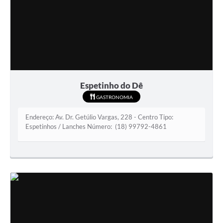
Espetinho do Dê
GASTRONOMIA
Endereço: Av. Dr. Getúlio Vargas, 228 - Centro Tipo:
Espetinhos / Lanches Número: (18) 99792-4861