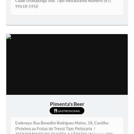
Clube Urubupunga Iate. Tipo: Restaurante Número: (67)
99618-5950
Pimenta's Beer
GASTRONOMIA
Endereço: Rua Benedito Rodrigues Matos, 18, Castilho
(Próximo ao Frutas do Trevo) Tipo: Petiscaria !