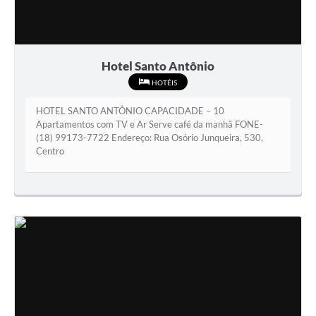
Hotel Santo Antônio
HOTÉIS
HOTEL SANTO ANTÔNIO CAPACIDADE – 10
Apartamentos com TV e Ar Serve café da manhã FONE-
(18) 99173-7722 Endereço: Rua Osório Junqueira, 530,
Centro