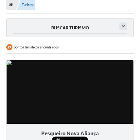
Turismo
Transparência
Carta de Serviços
BUSCAR TURISMO
Turismo
Secretarias
pontos turísticos encontrados
27
Legislação
Diário Oficial
Editais
Contratos
Fotos
RH
Pesqueiro Nova Aliança
Turismo