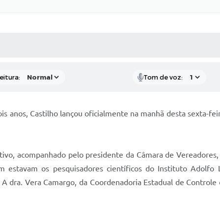
 MÍDIAS
RECEBA NOTÍCIAS
eitura:
Tom de voz:
s anos, Castilho lançou oficialmente na manhã desta sexta-fe
ivo, acompanhado pelo presidente da Câmara de Vereadores, J
 estavam os pesquisadores científicos do Instituto Adolfo 
a. A dra. Vera Camargo, da Coordenadoria Estadual de Control