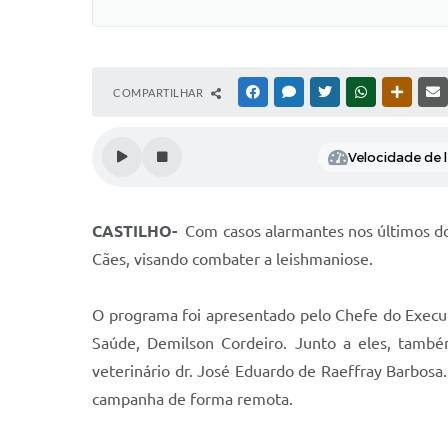
COMPARTILHAR
FACEBOOK
MESSENGER
TWITTER
WHATSAPP
OUTRAS
Velocidade de l
CASTILHO-
Com casos alarmantes nos últimos doi
Cães, visando combater a leishmaniose.
O programa foi apresentado pelo Chefe do Execut
Saúde, Demilson Cordeiro. Junto a eles, também
veterinário dr. José Eduardo de Raeffray Barbos
campanha de forma remota.