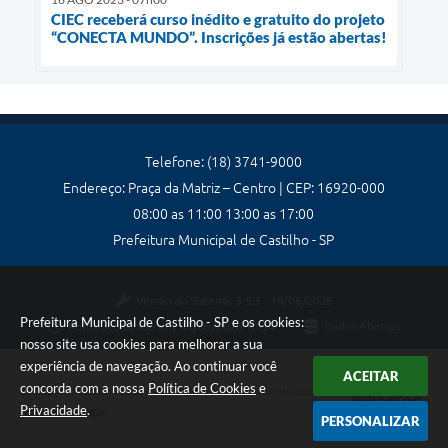
CIEC receberá curso inédito e gratuito do projeto
“CONECTA MUNDO”. Inscrições já estão abertas!
Telefone: (18) 3741-9000
Endereço: Praça da Matriz – Centro | CEP: 16920-000
08:00 as 11:00 13:00 as 17:00
Prefeitura Municipal de Castilho - SP
Versão do Sistema:
3.5.3 - 19/06/2026
Prefeitura Municipal de Castilho - SP e os cookies:
Portal atualizado em:
05/08/2026 10:14
Dados Abertos
nosso site usa cookies para melhorar a sua
experiência de navegação. Ao continuar você
ACEITAR
concorda com a nossa
Política de Cookies
e
Copyright Instar - 2006-2026. Todos os direitos reservados -
Privacidade
.
Instar Tecnologia
PERSONALIZAR