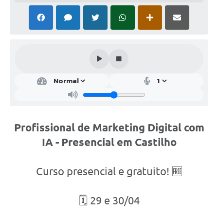
Ouvidoria
Arquivos para Download
Notícias
Obras
Projetos
Contas Públicas
Legislação
Profissional de Marketing Digital com
IA - Presencial em Castilho
Links
Serviços Online
Curso presencial e gratuito! 🆓
Telefones Úteis
A Prefeitura
🗓 29 e 30/04
Agenda