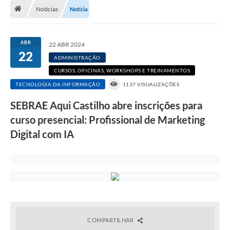
Notícias
Notícia
Transparência
Carta de Serviços
ABR
22 ABR 2024
22
Turismo
ADMINISTRAÇÃO
CURSOS, OFICINAS, WORKSHOPS E TREINAMENTOS
Secretarias
TECNOLOGIA DA INFORMAÇÃO
1137 VISUALIZAÇÕES
Legislação
SEBRAE Aqui Castilho abre inscrições para
Diário Oficial
curso presencial: Profissional de Marketing
Digital com IA
Editais
Contratos
Fotos
RH
Turismo
COMPARTILHAR