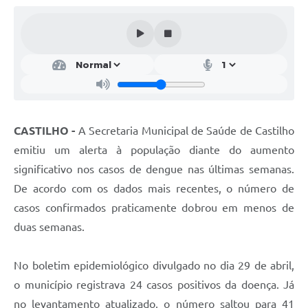
Ouvidoria
Arquivos para Download
Notícias
Obras
Projetos
CASTILHO -
A Secretaria Municipal de Saúde de Castilho
Contas Públicas
emitiu um alerta à população diante do aumento
significativo nos casos de dengue nas últimas semanas.
Legislação
De acordo com os dados mais recentes, o número de
Links
casos confirmados praticamente dobrou em menos de
Serviços Online
duas semanas.
Telefones Úteis
No boletim epidemiológico divulgado no dia 29 de abril,
A Prefeitura
o município registrava 24 casos positivos da doença. Já
no levantamento atualizado, o número saltou para 41
Agenda