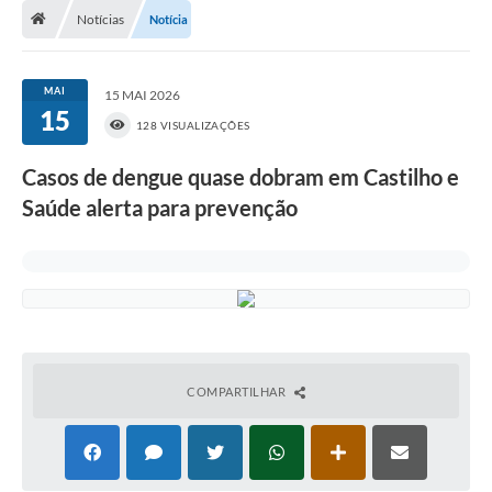
Notícias
Notícia
Transparência
Carta de Serviços
MAI
15 MAI 2026
15
Turismo
128 VISUALIZAÇÕES
Secretarias
Casos de dengue quase dobram em Castilho e
Saúde alerta para prevenção
Legislação
Diário Oficial
Editais
Contratos
Fotos
COMPARTILHAR
RH
Turismo