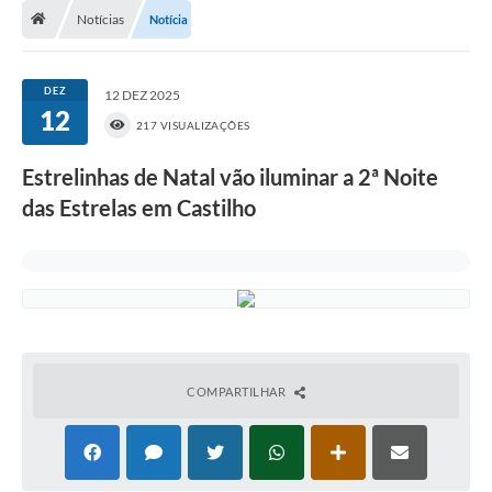
Notícias
Notícia
Transparência
Carta de Serviços
DEZ
12 DEZ 2025
12
Turismo
217 VISUALIZAÇÕES
Secretarias
Estrelinhas de Natal vão iluminar a 2ª Noite
das Estrelas em Castilho
Legislação
Diário Oficial
Editais
Contratos
Fotos
COMPARTILHAR
RH
Turismo