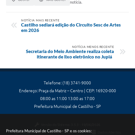
notícia.
NOTÍCIA MAIS RECENTE
Castilho sediará edição do Circuito Sesc de Artes
em 2026
NOTÍCIA MENOS RECENTE
Secretaria do Meio Ambiente realiza coleta
itinerante de lixo eletrônico no Jupiá
Telefone: (18) 3741-9000
Endereço: Praça da Matriz – Centro | CEP: 16920-000
08:00 as 11:00 13:00 as 17:00
Prefeitura Municipal de Castilho - SP
Versão do Sistema:
3.5.3 - 19/06/2026
Prefeitura Municipal de Castilho - SP e os cookies:
Portal atualizado em:
05/08/2026 10:14
Dados Abertos