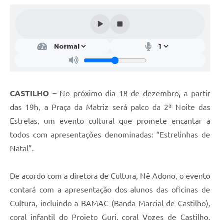
Ouvidoria
Arquivos para Download
Notícias
Obras
Projetos
CASTILHO –
No próximo dia 18 de dezembro, a partir
Contas Públicas
das 19h, a Praça da Matriz será palco da 2ª Noite das
Estrelas, um evento cultural que promete encantar a
Legislação
todos com apresentações denominadas: “Estrelinhas de
Links
Natal”.
Serviços Online
De acordo com a diretora de Cultura, Nê Adono, o evento
Telefones Úteis
contará com a apresentação dos alunos das oficinas de
A Prefeitura
Cultura, incluindo a BAMAC (Banda Marcial de Castilho),
coral infantil do Projeto Guri, coral Vozes de Castilho,
Agenda