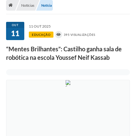
Notícias
Notícia
Transparência
Carta de Serviços
OUT
11 OUT 2025
11
Turismo
EDUCAÇÃO
395 VISUALIZAÇÕES
Secretarias
“Mentes Brilhantes”: Castilho ganha sala de
robótica na escola Youssef Neif Kassab
Legislação
Diário Oficial
Editais
Contratos
Fotos
RH
Turismo