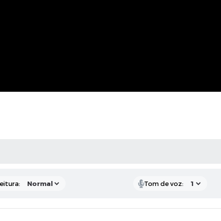
 MÍDIAS
eitura:
Tom de voz: