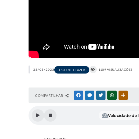
23/08/2023
1109 VISUALIZAÇÕES
ESPORTE E LAZER
COMPARTILHAR
FACEBOOK
MESSENGER
TWITTER
WHATSAPP
OUTRAS
Velocidade de l