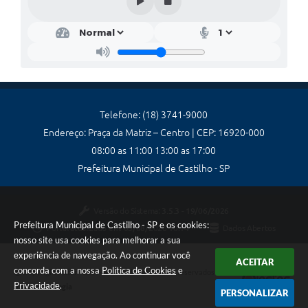
Ouvidoria
Arquivos para Download
Notícias
Obras
Telefone: (18) 3741-9000
Projetos
Endereço: Praça da Matriz – Centro | CEP: 16920-000
Contas Públicas
08:00 as 11:00 13:00 as 17:00
Prefeitura Municipal de Castilho - SP
Legislação
Links
Versão do Sistema:
3.5.3 - 19/06/2026
Prefeitura Municipal de Castilho - SP e os cookies:
Serviços Online
Portal atualizado em:
05/08/2026 10:14
Dados Abertos
nosso site usa cookies para melhorar a sua
Telefones Úteis
experiência de navegação. Ao continuar você
ACEITAR
concorda com a nossa
Política de Cookies
e
Copyright Instar - 2006-2026. Todos os direitos reservados -
A Prefeitura
Privacidade
.
Instar Tecnologia
PERSONALIZAR
Agenda