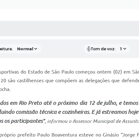
 MÍDIAS
RECEBA NOTÍCIAS
eitura:
Tom de voz:
sportivas do Estado de São Paulo começou ontem (02) em São
, 120 são castilhenses que compõem as delegações que defend
ocha.
dos em Rio Preto até o próximo dia 12 de julho, e temos
luindo comissão técnica e cozinheiras. E já estreamos hoj
s os participantes
”
, informou o Assessor Municipal de Assunto
 próprio prefeito Paulo Boaventura esteve no Ginásio “Jorge