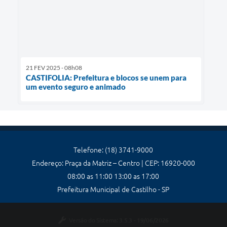
21 FEV 2025 - 08h08
CASTIFOLIA: Prefeitura e blocos se unem para
um evento seguro e animado
Telefone: (18) 3741-9000
Endereço: Praça da Matriz – Centro | CEP: 16920-000
08:00 as 11:00 13:00 as 17:00
Prefeitura Municipal de Castilho - SP
Versão do Sistema:
3.5.3 - 19/06/2026