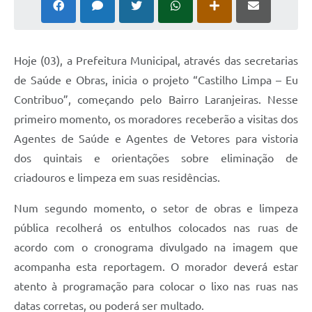
Ouvidoria
Arquivos para Download
Hoje (03), a Prefeitura Municipal, através das secretarias
Notícias
de Saúde e Obras, inicia o projeto “Castilho Limpa – Eu
Obras
Contribuo”, começando pelo Bairro Laranjeiras. Nesse
primeiro momento, os moradores receberão a visitas dos
Projetos
Agentes de Saúde e Agentes de Vetores para vistoria
Contas Públicas
dos quintais e orientações sobre eliminação de
Legislação
criadouros e limpeza em suas residências.
Links
Num segundo momento, o setor de obras e limpeza
pública recolherá os entulhos colocados nas ruas de
Serviços Online
acordo com o cronograma divulgado na imagem que
Telefones Úteis
acompanha esta reportagem. O morador deverá estar
A Prefeitura
atento à programação para colocar o lixo nas ruas nas
datas corretas, ou poderá ser multado.
Agenda