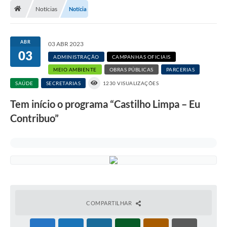
Notícias
Notícia
Transparência
Carta de Serviços
ABR
03 ABR 2023
03
Turismo
ADMINISTRAÇÃO
CAMPANHAS OFICIAIS
MEIO AMBIENTE
OBRAS PÚBLICAS
PARCERIAS
Secretarias
SAÚDE
SECRETARIAS
1230 VISUALIZAÇÕES
Legislação
Tem início o programa “Castilho Limpa – Eu
Diário Oficial
Contribuo”
Editais
Contratos
Fotos
RH
COMPARTILHAR
Turismo