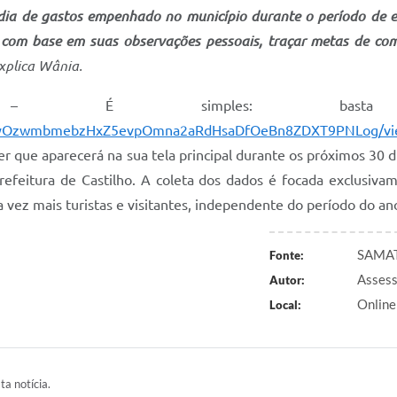
dia de gastos empenhado no município durante o período de es
, com base em suas observações pessoais, traçar metas de co
explica Wânia.
 simples: basta 
Se_cyOzwmbmebzHxZ5evpOmna2aRdHsaDfOeBn8ZDXT9PNLog/v
anner que aparecerá na sua tela principal durante os próximos 
refeitura de Castilho. A coleta dos dados é focada exclusiva
 vez mais turistas e visitantes, independente do período do an
SAMAT 
Fonte:
Assess
Autor:
Online
Local:
ta notícia.