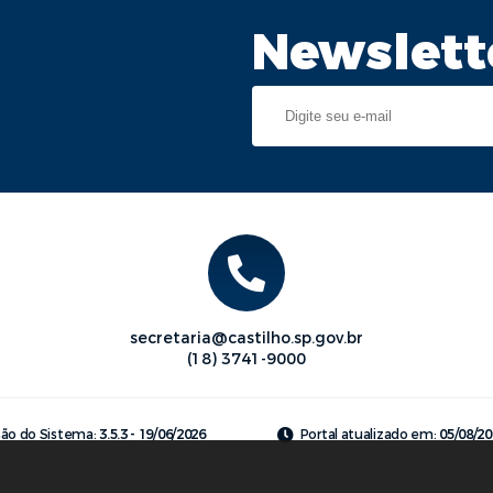
Newslett
secretaria@castilho.sp.gov.br
(18) 3741-9000
são do Sistema:
3.5.3 - 19/06/2026
Portal atualizado em:
05/08/20