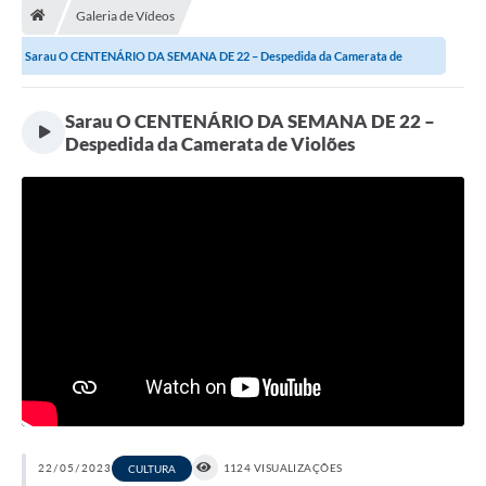
Galeria de Vídeos
Transparência
Sarau O CENTENÁRIO DA SEMANA DE 22 – Despedida da Camerata de
Carta de Serviços
Violões
Turismo
Sarau O CENTENÁRIO DA SEMANA DE 22 –
Despedida da Camerata de Violões
Secretarias
Legislação
Diário Oficial
Editais
Contratos
Fotos
RH
Turismo
22/05/2023
1124 VISUALIZAÇÕES
CULTURA