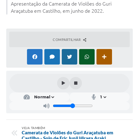
Apresentação da Camerata de Violões do Guri
Ouvidoria
Araçatuba em Castilho, em junho de 2022.
Arquivos para Download
Notícias
COMPARTILHAR
Obras
Projetos
Contas Públicas
Legislação
Links
Serviços Online
Telefones Úteis
A Prefeitura
VEJA TAMBÉM
Camerata de Violões do Guri Araçatuba em
Castilho - Solo de Eric Junji Hiraga Araki
Agenda