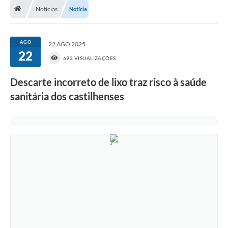
Notícias
Notícia
Transparência
Carta de Serviços
AGO
22 AGO 2025
22
Turismo
693 VISUALIZAÇÕES
Secretarias
Descarte incorreto de lixo traz risco à saúde
sanitária dos castilhenses
Legislação
Diário Oficial
Editais
Contratos
Fotos
RH
Turismo