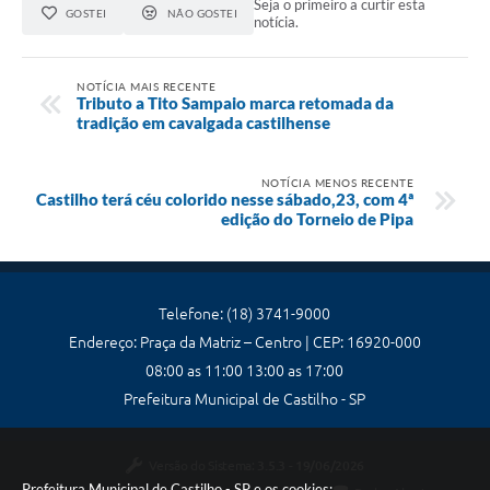
Seja o primeiro a curtir esta
GOSTEI
NÃO GOSTEI
notícia.
NOTÍCIA MAIS RECENTE
Tributo a Tito Sampaio marca retomada da
tradição em cavalgada castilhense
NOTÍCIA MENOS RECENTE
Castilho terá céu colorido nesse sábado,23, com 4ª
edição do Torneio de Pipa
Telefone: (18) 3741-9000
Endereço: Praça da Matriz – Centro | CEP: 16920-000
08:00 as 11:00 13:00 as 17:00
Prefeitura Municipal de Castilho - SP
Versão do Sistema:
3.5.3 - 19/06/2026
Prefeitura Municipal de Castilho - SP e os cookies: